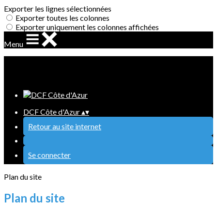
Exporter les lignes sélectionnées
Exporter toutes les colonnes
Exporter uniquement les colonnes affichées
Menu
Ajoutez un logo, un bouton, des réseaux sociaux
Cliquez pour éditer
DCF Côte d'Azur
▴
▾
Retour au site internet
Se connecter
Plan du site
Plan du site