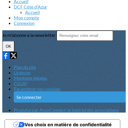
Accueil
DCF Côte d'Azur
Accueil
Mon compte
Connexion
Je m'abonne à la newsletter
OK
Plan du site
Licences
Mentions légales
CGUV
Paramétrer vos cookies
Se connecter
Propulsé par AssoConnect, le logiciel des associations
Vos choix en matière de confidentialité